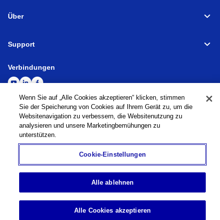
Über
Support
Verbindungen
Wenn Sie auf „Alle Cookies akzeptieren“ klicken, stimmen
Sie der Speicherung von Cookies auf Ihrem Gerät zu, um die
Websitenavigation zu verbessern, die Websitenutzung zu
Werkzeugmaschinen
Globales Netzwerk
Datenschutzrichtlinie
analysieren und unsere Marketingbemühungen zu
Cookie-Richtlinie
Nutzungsbedingungen
Sitemap
Zur globalen Website
unterstützen.
©
1995-
2026
Brother Industries, Ltd. All Rights Reserved.
Cookie-Einstellungen
Alle ablehnen
Alle Cookies akzeptieren