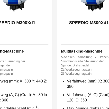
PEEDIO M300Xd1
SPEEDIO M300Xd1
king-Maschine
Multitasking-Maschine
5-Achsen-Bearbeitung
Drehen
erte Steuerung der
Synchronisierte Steuerung der
hspindel
Spindel/Drehspindel
gmagazin
22-Werkzeugmagazin
gmagazin
28-Werkzeugmagazin
rweg (mm): X: 300 Y: 440 Z:
Verfahrweg (mm): X: 300
380
rweg (A, C) (Grad): A: -30 to
Verfahrweg (A, C) (Grad):
: 360
120, C: 360
-1
pindeldrehzahl (min
):
Max. Spindeldrehzahl (