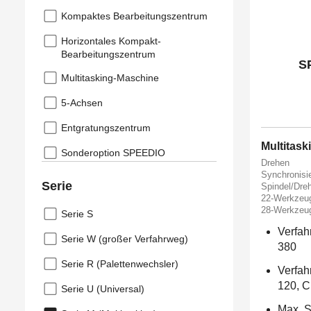
Kompaktes Bearbeitungszentrum
Horizontales Kompakt-
Bearbeitungszentrum
S
Multitasking-Maschine
5-Achsen
Entgratungszentrum
Multitas
Sonderoption SPEEDIO
Drehen
Synchronisi
Serie
Spindel/Dre
22-Werkzeu
28-Werkzeu
Serie S
Verfah
Serie W (großer Verfahrweg)
380
Serie R (Palettenwechsler)
Verfah
120, C
Serie U (Universal)
Max. S