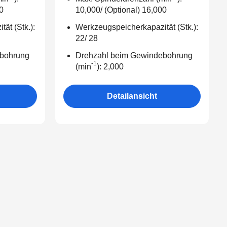
0
10,000/ (Optional) 16,000
ät (Stk.):
Werkzeugspeicherkapazität (Stk.):
22/ 28
bohrung
Drehzahl beim Gewindebohrung
-1
(min
): 2,000
Detailansicht