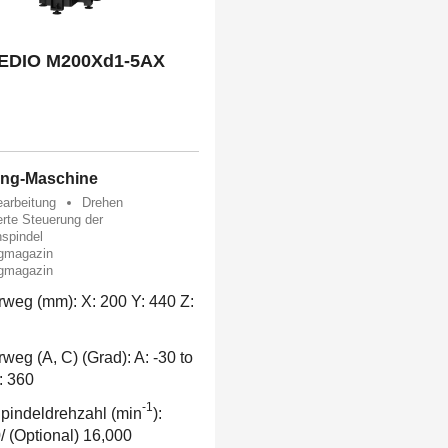
EDIO M200Xd1-5AX
king-Maschine
arbeitung
Drehen
erte Steuerung der
hspindel
gmagazin
gmagazin
rweg (mm): X: 200 Y: 440 Z:
rweg (A, C) (Grad): A: -30 to
: 360
-1
pindeldrehzahl (min
):
/ (Optional) 16,000