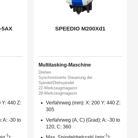
-5AX
SPEEDIO M200Xd1
Multitasking-Maschine
Drehen
Synchronisierte Steuerung der
Spindel/Drehspindel
22-Werkzeugmagazin
28-Werkzeugmagazin
 Y: 440 Z:
Verfahrweg (mm): X: 200 Y: 440 Z:
305
 A: -30 to
Verfahrweg (A, C) (Grad): A: -30 to
120, C: 360
-1
-1
min
):
Max. Spindeldrehzahl (min
):