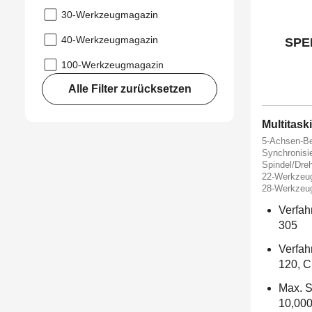
30-Werkzeugmagazin
40-Werkzeugmagazin
SPE
100-Werkzeugmagazin
Alle Filter zurücksetzen
Multitas
5-Achsen-Be
Synchronisi
Spindel/Dre
22-Werkzeu
28-Werkzeu
Verfah
305
Verfah
120, C
Max. S
10,000