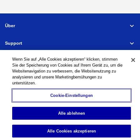
Über
Support
Verbindungen
Wenn Sie auf „Alle Cookies akzeptieren“ klicken, stimmen
Sie der Speicherung von Cookies auf Ihrem Gerät zu, um die
Websitenavigation zu verbessern, die Websitenutzung zu
analysieren und unsere Marketingbemühungen zu
unterstützen.
Werkzeugmaschinen
Globales Netzwerk
Datenschutzrichtlinie
Cookie-Richtlinie
Nutzungsbedingungen
Sitemap
Zur globalen Website
Cookie-Einstellungen
©
1995-
2026
Brother Industries, Ltd. All Rights Reserved.
Alle ablehnen
Alle Cookies akzeptieren