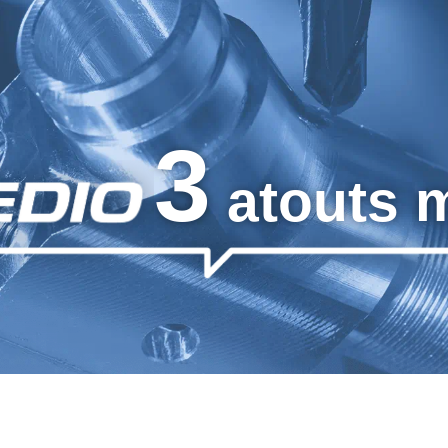
3
atouts 