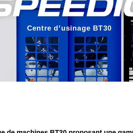
Centre d’usinage BT30
e de machines BT30 proposant une gamm