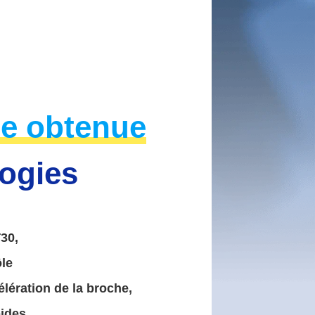
ée obtenue
logies
T30,
ôle
lération de la broche,
ides,