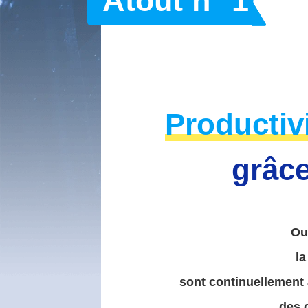
Atout n° 1
Productiv
grâce
Out
la
sont continuellement 
des 