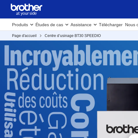
Produits
Études de cas
Assistance
Télécharger
Nous c
Page d'accueil
Centre d’usinage BT30 SPEEDIO