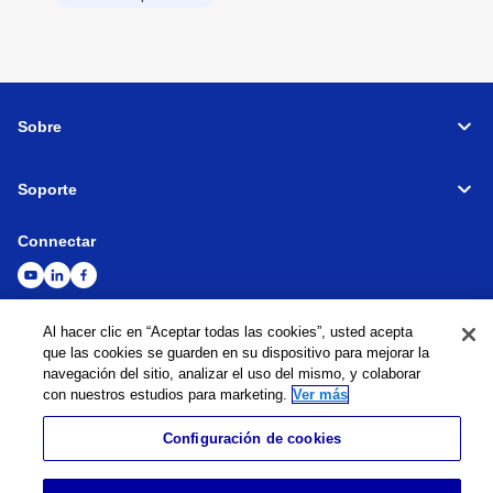
Sobre
Soporte
Connectar
Al hacer clic en “Aceptar todas las cookies”, usted acepta
Máquinas herramienta
Red global
Política de privacidad
que las cookies se guarden en su dispositivo para mejorar la
Política de cookies
Términos y condiciones
Mapa del sitio
Ir al sitio global
navegación del sitio, analizar el uso del mismo, y colaborar
con nuestros estudios para marketing.
Ver más
©
1995-
2026
Brother Industries, Ltd. All Rights Reserved.
Configuración de cookies