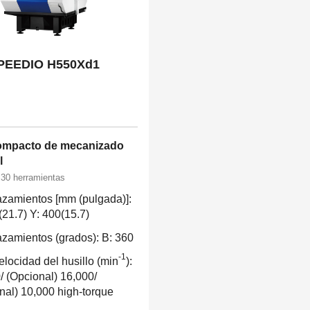
PEEDIO H550Xd1
ompacto de mecanizado
l
30 herramientas
zamientos [mm (pulgada)]:
(21.7) Y: 400(15.7)
zamientos (grados): B: 360
-1
elocidad del husillo (min
):
/ (Opcional) 16,000/
nal) 10,000 high-torque