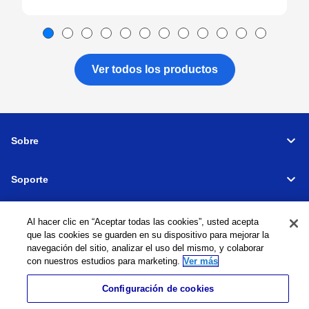
Ver todos los productos
Sobre
Soporte
Connectar
Al hacer clic en “Aceptar todas las cookies”, usted acepta
que las cookies se guarden en su dispositivo para mejorar la
navegación del sitio, analizar el uso del mismo, y colaborar
con nuestros estudios para marketing.
Ver más
Máquinas herramienta
Red global
Política de privacidad
Configuración de cookies
Política de cookies
Términos y condiciones
Mapa del sitio
Ir al sitio global