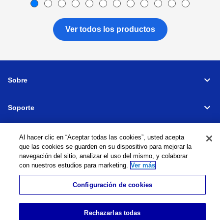
Ver todos los productos
Sobre
Soporte
Connectar
Al hacer clic en “Aceptar todas las cookies”, usted acepta
que las cookies se guarden en su dispositivo para mejorar la
navegación del sitio, analizar el uso del mismo, y colaborar
con nuestros estudios para marketing.
Ver más
Máquinas herramienta
Red global
Política de privacidad
Configuración de cookies
Política de cookies
Términos y condiciones
Mapa del sitio
Ir al sitio global
©
1995-
2026
Brother Industries, Ltd. All Rights Reserved.
Rechazarlas todas