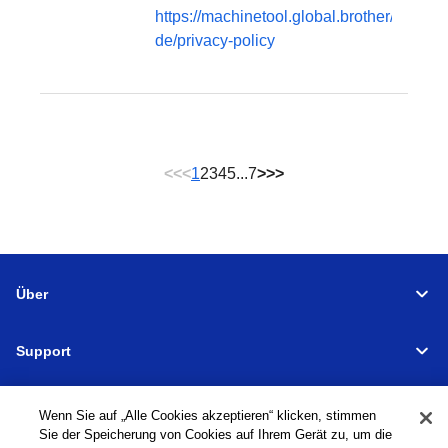
https://machinetool.global.brother/de-
de/privacy-policy
<<
<
1
2
3
4
5
...
7
>
>>
Über
Support
Verbindungen
Wenn Sie auf „Alle Cookies akzeptieren“ klicken, stimmen
Sie der Speicherung von Cookies auf Ihrem Gerät zu, um die