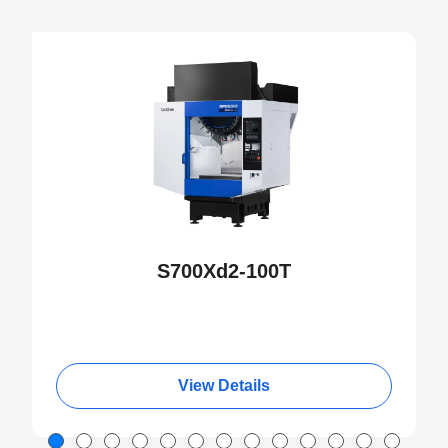
NEW
S700Xd2-100T
View Details