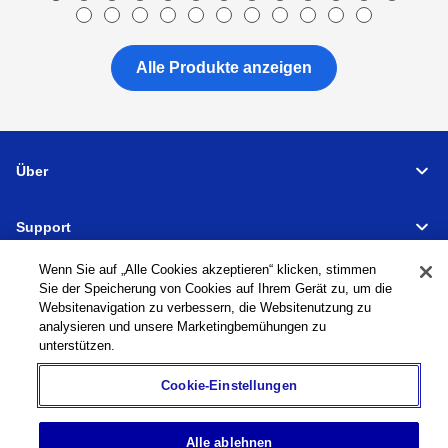
Alle Produkte anzeigen
Über
Support
Wenn Sie auf „Alle Cookies akzeptieren“ klicken, stimmen
Verbindungen
Sie der Speicherung von Cookies auf Ihrem Gerät zu, um die
Websitenavigation zu verbessern, die Websitenutzung zu
analysieren und unsere Marketingbemühungen zu
unterstützen.
Werkzeugmaschinen
Globales Netzwerk
Datenschutzrichtlinie
Cookie-Einstellungen
Cookie-Richtlinie
Nutzungsbedingungen
Sitemap
Zur globalen Website
©
1995-
2026
Brother Industries, Ltd. All Rights Reserved.
Alle ablehnen