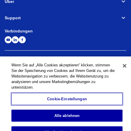
Über
Support
Verbindungen
Werkzeugmaschinen
Globales Netzwerk
Datenschutzrichtlinie
Cookie-Richtlinie
Nutzungsbedingungen
Sitemap
Zur globalen Website
Wenn Sie auf „Alle Cookies akzeptieren“ klicken, stimmen
Sie der Speicherung von Cookies auf Ihrem Gerät zu, um die
Websitenavigation zu verbessern, die Websitenutzung zu
©
1995-
2026
Brother Industries, Ltd. All Rights Reserved.
analysieren und unsere Marketingbemühungen zu
unterstützen.
Cookie-Einstellungen
Alle ablehnen