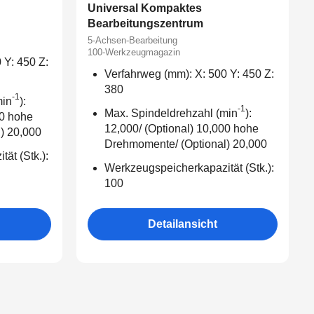
Universal Kompaktes
Bearbeitungszentrum
5-Achsen-Bearbeitung
100-Werkzeugmagazin
 Y: 450 Z:
Verfahrweg (mm): X: 500 Y: 450 Z:
380
-1
min
):
-1
Max. Spindeldrehzahl (min
):
00 hohe
12,000/ (Optional) 10,000 hohe
) 20,000
Drehmomente/ (Optional) 20,000
ät (Stk.):
Werkzeugspeicherkapazität (Stk.):
100
Detailansicht