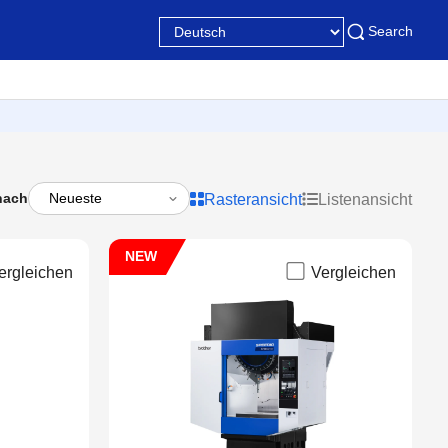
Search
nach
Rasteransicht
Listenansicht
NEW
ergleichen
Vergleichen