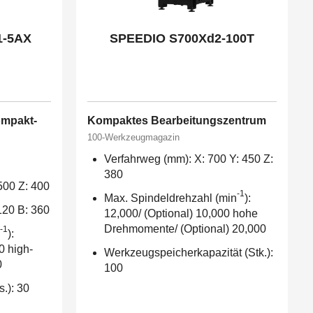
1-5AX
SPEEDIO S700Xd2-100T
ompakt-
Kompaktes Bearbeitungszentrum
100-Werkzeugmagazin
Verfahrweg (mm): X: 700 Y: 450 Z:
380
500 Z: 400
-1
Max. Spindeldrehzahl (min
):
-120 B: 360
12,000/ (Optional) 10,000 hohe
Drehmomente/ (Optional) 20,000
-1
):
0 high-
Werkzeugspeicherkapazität (Stk.):
0
100
s.): 30