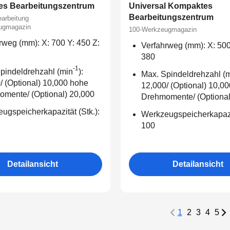
s Bearbeitungszentrum
Universal Kompaktes
Bearbeitungszentrum
arbeitung
ugmagazin
100-Werkzeugmagazin
rweg (mm): X: 700 Y: 450 Z:
Verfahrweg (mm): X: 500
380
-1
pindeldrehzahl (min
):
Max. Spindeldrehzahl (
/ (Optional) 10,000 hohe
12,000/ (Optional) 10,0
mente/ (Optional) 20,000
Drehmomente/ (Optional
ugspeicherkapazität (Stk.):
Werkzeugspeicherkapazit
100
Detailansicht
Detailansicht
1
2
3
4
5