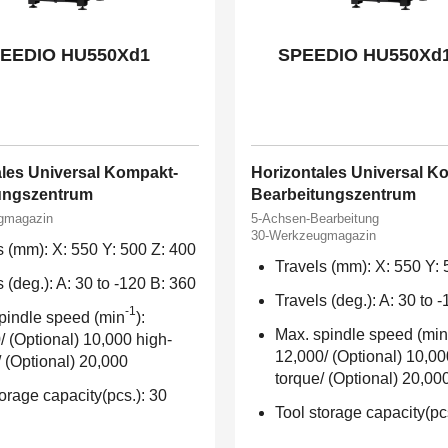
EEDIO HU550Xd1
SPEEDIO HU550Xd
ales Universal Kompakt-
Horizontales Universal K
ungszentrum
Bearbeitungszentrum
gmagazin
5-Achsen-Bearbeitung
30-Werkzeugmagazin
s (mm): X: 550 Y: 500 Z: 400
Travels (mm): X: 550 Y: 
 (deg.): A: 30 to -120 B: 360
Travels (deg.): A: 30 to 
-1
pindle speed (min
):
Max. spindle speed (min
/ (Optional) 10,000 high-
12,000/ (Optional) 10,00
/ (Optional) 20,000
torque/ (Optional) 20,00
torage capacity(pcs.): 30
Tool storage capacity(pc