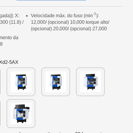
-1
ada)]: X:
Velocidade máx. do fuso (min
):
300 (11.8) /
12,000/ (opcional) 10,000 torque alto/
(opcional) 20,000/ (opcional) 27,000
mento da
28
Xd2-5AX