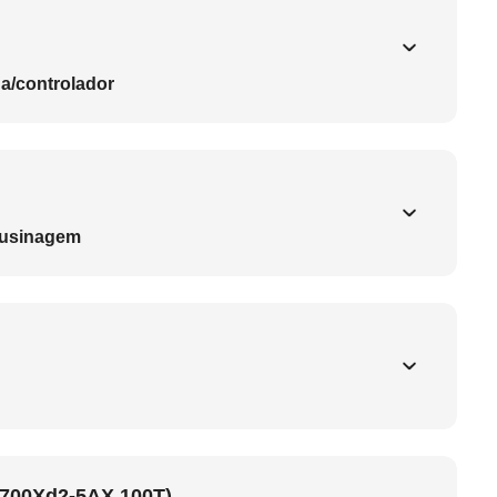
a/controlador
 usinagem
S700Xd2-5AX 100T)