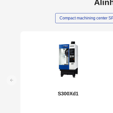
Alin
Compact machining center 
S300Xd1