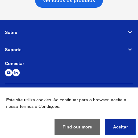
Ver todos os produtos
Sobre
Suporte
Conectar
Máquina-Ferramenta
Rede global
Política de privacidade
Termos e condições
Mapa do site
Ir para o site global
Este site utiliza cookies. Ao continuar para o browser, aceita a
nossa Termos e Condições.
©
1995-
2026
Brother Industries, Ltd. All Rights Reserved.
Find out more
Aceitar