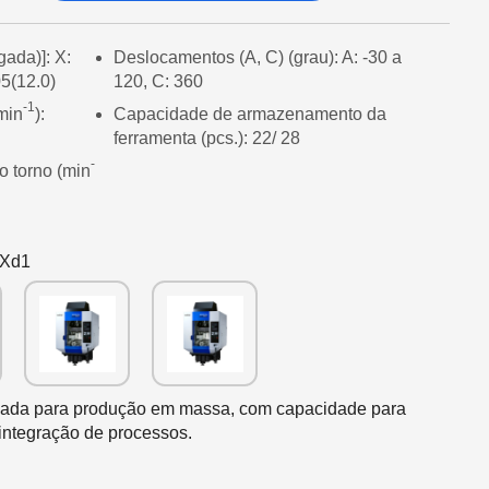
ada)]: X:
Deslocamentos (A, C) (grau): A: -30 a
05(12.0)
120, C: 360
-1
min
):
Capacidade de armazenamento da
ferramenta (pcs.): 22/ 28
-
o torno (min
Xd1
çada para produção em massa, com capacidade para
integração de processos.