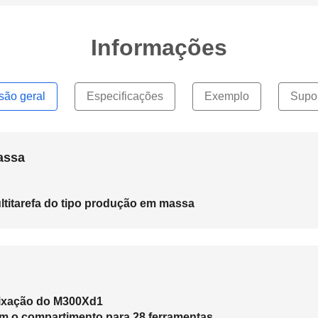
Informações
são geral
Especificações
Exemplo
Supo
assa
titarefa do tipo produção em massa
fixação do M300Xd1
om o compartimento para 28 ferramentas