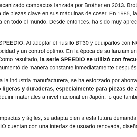
canizado compactos lanzada por Brother en 2013. Broth
a de piezas clave en sus máquinas de coser. En 1985, l
a en todo el mundo. Desde entonces, ha sido muy apre
SPEEDIO. Al adoptar el husillo BT30 y equiparlos con N
idad y un control óptimo. En la época de su lanzamient
 Como resultado,
la serie SPEEDIO se utilizó con frec
 aumentó de manera constante inmediatamente después 
 a la industria manufacturera, se ha esforzado por ahor
ligeras y duraderas, especialmente para piezas de 
adquirir materiales a nivel nacional en Japón, lo que ta
actas y ágiles, se adapta bien a esta futura demanda d
 cuentan con una interfaz de usuario renovada, diseñad