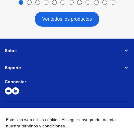
Ver todos los productos
Sobre
Soporte
Connectar
Máquinas herramienta
Red global
Política de privacidad
Términos y condiciones
Mapa del sitio
Ir al sitio global
Este sitio web utiliza cookies. Al seguir navegando, acepta
nuestra términos y condiciones.
©
1995-
2026
Brother Industries, Ltd. All Rights Reserved.