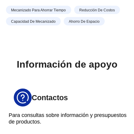
piezas grandes y de carecer rigidez. En este artículo,
Mecanizado Para Ahorrar Tiempo
Reducción De Costos
presentaremos la serie SPEEDIO desarrollada para el
husillo BT30 y cómo se diferencia de la imagen
Capacidad De Mecanizado
Ahorro De Espacio
convencional de las máquinas herramienta compactas.
Información de apoyo
Contactos
Para consultas sobre información y presupuestos
de productos.