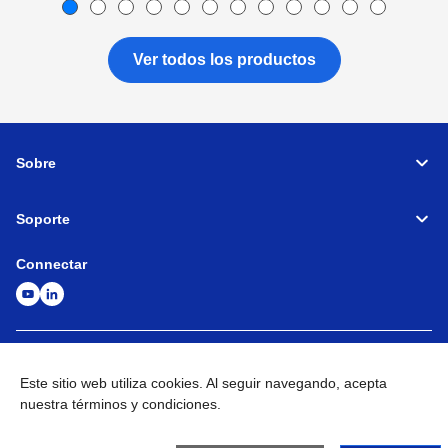
Ver todos los productos
Sobre
Soporte
Connectar
Máquinas herramienta
Red global
Política de privacidad
Términos y condiciones
Mapa del sitio
Ir al sitio global
Este sitio web utiliza cookies. Al seguir navegando, acepta
nuestra términos y condiciones.
©
1995-
2026
Brother Industries, Ltd. All Rights Reserved.