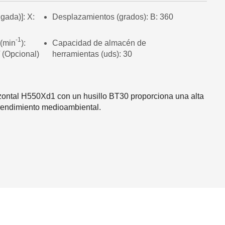
gada)]: X:
Desplazamientos (grados): B: 360
-1
 (min
):
Capacidad de almacén de
 (Opcional)
herramientas (uds): 30
zontal H550Xd1 con un husillo BT30 proporciona una alta
 rendimiento medioambiental.